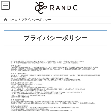
コ
ナ
ン
ビ
テ
ゲ
ン
ー
ツ
シ
ホーム
プライバシーポリシー
へ
ョ
ス
ン
キ
に
プライバシーポリシー
ッ
移
プ
動