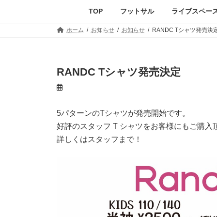
コ
ナ
TOP
フットサル
ライブスペー
ン
ビ
テ
ゲ
ホーム
お知らせ
お知らせ
RANDC Tシャツ発売決
ン
ー
ツ
シ
へ
ョ
ス
ン
RANDC Tシャツ発売決定
キ
に
ッ
移
プ
動
5パターンのTシャツが発売開始です。
好評のスタッフ T シャツをお客様にもご購入
詳しくはスタッフまで！