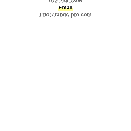
072-734-7805
Email
info@randc-pro.com