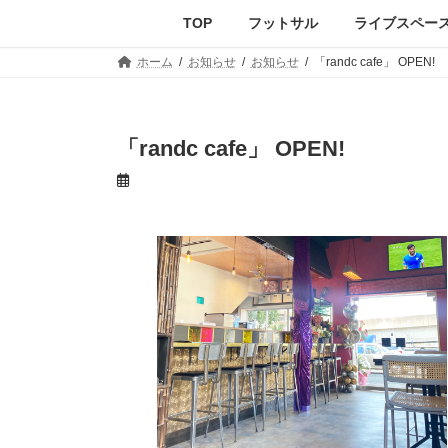
コ
ナ
TOP
フットサル
ライブスペー
ン
ビ
テ
ゲ
ホーム
お知らせ
お知らせ
「randc cafe」 OPEN!
ン
ー
ツ
シ
へ
ョ
ス
ン
「randc cafe」 OPEN!
キ
に
ッ
移
プ
動